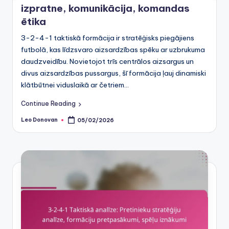
izpratne, komunikācija, komandas
ētika
3-2-4-1 taktiskā formācija ir stratēģisks piegājiens
futbolā, kas līdzsvaro aizsardzības spēku ar uzbrukuma
daudzveidību. Novietojot trīs centrālos aizsargus un
divus aizsardzības pussargus, šī formācija ļauj dinamiski
klātbūtnei viduslaikā ar četriem…
Continue Reading
Leo Donovan
05/02/2026
Posted
by