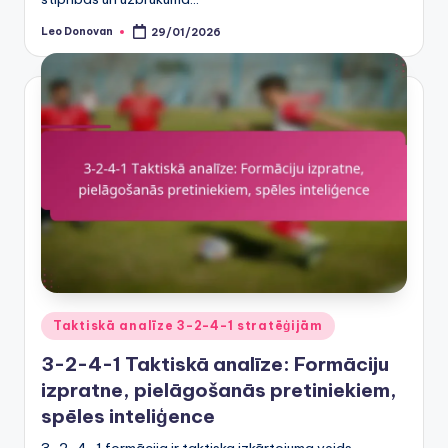
Leo Donovan
29/01/2026
Posted
by
Posted
Taktiskā analīze 3-2-4-1 stratēģijām
in
3-2-4-1 Taktiskā analīze: Formāciju
izpratne, pielāgošanās pretiniekiem,
spēles inteliģence
3-2-4-1 formācija ir taktiska izkārtojuma veids