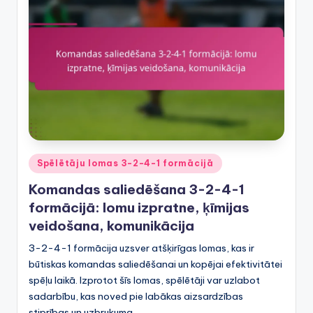
Posted
Spēlētāju lomas 3-2-4-1 formācijā
in
Komandas saliedēšana 3-2-4-1
formācijā: lomu izpratne, ķīmijas
veidošana, komunikācija
3-2-4-1 formācija uzsver atšķirīgas lomas, kas ir
būtiskas komandas saliedēšanai un kopējai efektivitātei
spēļu laikā. Izprotot šīs lomas, spēlētāji var uzlabot
sadarbību, kas noved pie labākas aizsardzības
stiprības un uzbrukuma…