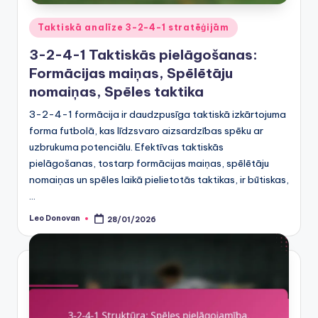
Posted
Taktiskā analīze 3-2-4-1 stratēģijām
in
3-2-4-1 Taktiskās pielāgošanas:
Formācijas maiņas, Spēlētāju
nomaiņas, Spēles taktika
3-2-4-1 formācija ir daudzpusīga taktiskā izkārtojuma
forma futbolā, kas līdzsvaro aizsardzības spēku ar
uzbrukuma potenciālu. Efektīvas taktiskās
pielāgošanas, tostarp formācijas maiņas, spēlētāju
nomaiņas un spēles laikā pielietotās taktikas, ir būtiskas,
…
Leo Donovan
28/01/2026
Posted
by