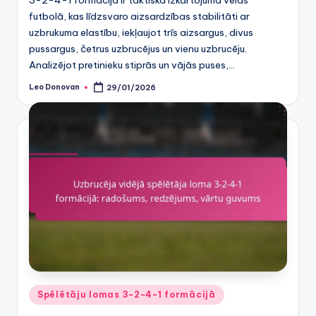
futbolā, kas līdzsvaro aizsardzības stabilitāti ar
uzbrukuma elastību, iekļaujot trīs aizsargus, divus
pussargus, četrus uzbrucējus un vienu uzbrucēju.
Analizējot pretinieku stiprās un vājās puses,…
Leo Donovan
29/01/2026
Posted
by
Posted
Spēlētāju lomas 3-2-4-1 formācijā
in