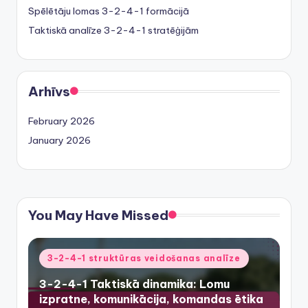
Spēlētāju lomas 3-2-4-1 formācijā
Taktiskā analīze 3-2-4-1 stratēģijām
Arhīvs
February 2026
January 2026
You May Have Missed
Posted
3-2-4-1 struktūras veidošanas analīze
in
3-2-4-1 Taktiskā dinamika: Lomu
izpratne, komunikācija, komandas ētika