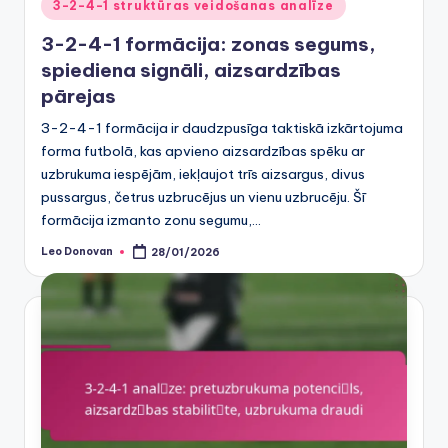
Posted
3-2-4-1 struktūras veidošanas analīze
in
3-2-4-1 formācija: zonas segums,
spiediena signāli, aizsardzības
pārejas
3-2-4-1 formācija ir daudzpusīga taktiskā izkārtojuma
forma futbolā, kas apvieno aizsardzības spēku ar
uzbrukuma iespējām, iekļaujot trīs aizsargus, divus
pussargus, četrus uzbrucējus un vienu uzbrucēju. Šī
formācija izmanto zonu segumu,…
Leo Donovan
28/01/2026
Posted
by