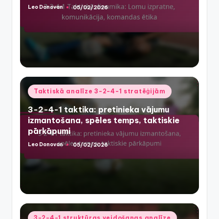
Leo Donovan
05/02/2026
Posted
by
Posted
Taktiskā analīze 3-2-4-1 stratēģijām
in
3-2-4-1 taktika: pretinieka vājumu
izmantošana, spēles temps, taktiskie
pārkāpumi
Leo Donovan
05/02/2026
Posted
by
Posted
3-2-4-1 struktūras veidošanas analīze