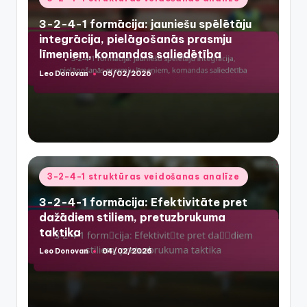
in
3-2-4-1 formācija: jauniešu spēlētāju
integrācija, pielāgošanās prasmju
līmeņiem, komandas saliedētība
Leo Donovan
05/02/2026
Posted
by
Posted
3-2-4-1 struktūras veidošanas analīze
in
3-2-4-1 formācija: Efektivitāte pret
dažādiem stiliem, pretuzbrukuma
taktika
Leo Donovan
04/02/2026
Posted
by