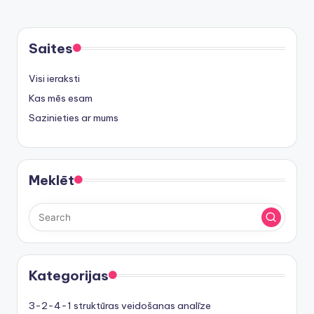
PAGE
PAGE
pagination
Saites
Visi ieraksti
Kas mēs esam
Sazinieties ar mums
Meklēt
Kategorijas
3-2-4-1 struktūras veidošanas analīze