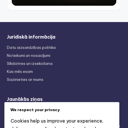
Juridiskā informācija
Datu aizsardzības politika
Noteikumi un nosacījumi
Sīkdatnes un izsekošana
Kas mēs esam
Sazinieties ar mums
Jaunākās ziņas
3-2-4-1 Taktiskā dinamika: Lomu izpratne,
We respect your privacy
komunikācija, komandas ētika
Cookies help us improve your experience,
3-2-4-1 taktika: pretinieka vājumu izmantošana, spēles