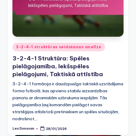
Posted
3-2-4-1 struktūras veidošanas analīze
in
3-2-4-1 Struktūra: Spēles
pielāgojamība, Iekšspēles
pielāgojumi, Taktiskā attīstība
3-2-4-1 formācija ir daudzpusīga taktiskā uzstādījuma
forma futbolā, kas apvieno stabilu aizsardzības
pamatu ar dinamiskām uzbrukuma iespējām. Tās
pielāgojamība ļauj komandām pielāgot savas
stratēģijas atbilstoši pretiniekiem un spēles situācijām,
nodrošinot,…
Leo Donovan
28/01/2026
Posted
by