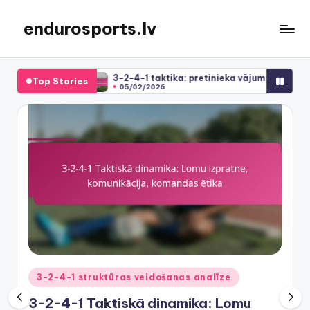
endurosports.lv
Skip
to
content
3-2-4-1 taktika: pretinieka vājumu izmantošana, spēles tem
Top Stories
05/02/2026
Posted
3-2-4-1 struktūras veidošanas analīze
in
3-2-4-1 Taktiskā dinamika: Lomu