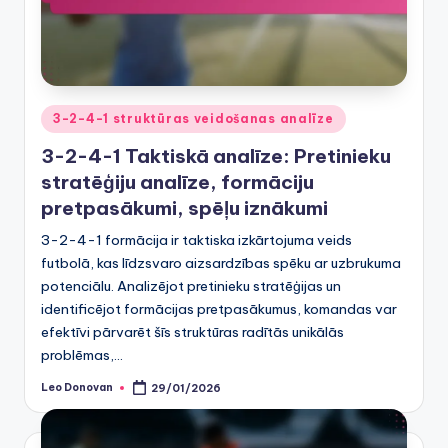
Posted
3-2-4-1 struktūras veidošanas analīze
in
3-2-4-1 Taktiskā analīze: Pretinieku
stratēģiju analīze, formāciju
pretpasākumi, spēļu iznākumi
3-2-4-1 formācija ir taktiska izkārtojuma veids
futbolā, kas līdzsvaro aizsardzības spēku ar uzbrukuma
potenciālu. Analizējot pretinieku stratēģijas un
identificējot formācijas pretpasākumus, komandas var
efektīvi pārvarēt šīs struktūras radītās unikālās
problēmas,…
Leo Donovan
29/01/2026
Posted
by