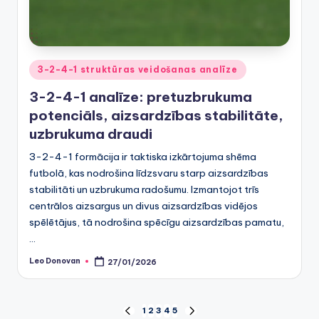
Posted
3-2-4-1 struktūras veidošanas analīze
in
3-2-4-1 analīze: pretuzbrukuma
potenciāls, aizsardzības stabilitāte,
uzbrukuma draudi
3-2-4-1 formācija ir taktiska izkārtojuma shēma
futbolā, kas nodrošina līdzsvaru starp aizsardzības
stabilitāti un uzbrukuma radošumu. Izmantojot trīs
centrālos aizsargus un divus aizsardzības vidējos
spēlētājus, tā nodrošina spēcīgu aizsardzības pamatu,
…
Leo Donovan
27/01/2026
Posted
by
Posts
1
2
3
4
5
PREVIOUS
NEXT