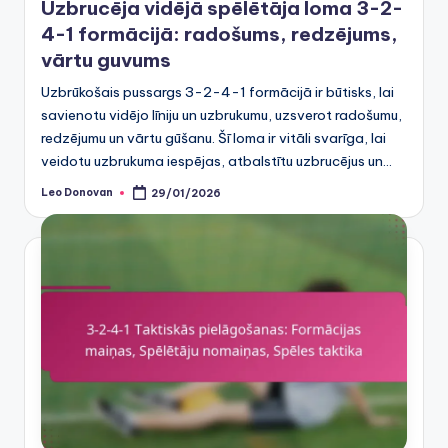
Uzbrucēja vidējā spēlētāja loma 3-2-
4-1 formācijā: radošums, redzējums,
vārtu guvums
Uzbrūkošais pussargs 3-2-4-1 formācijā ir būtisks, lai
savienotu vidējo līniju un uzbrukumu, uzsverot radošumu,
redzējumu un vārtu gūšanu. Šī loma ir vitāli svarīga, lai
veidotu uzbrukuma iespējas, atbalstītu uzbrucējus un…
Leo Donovan
29/01/2026
Posted
by