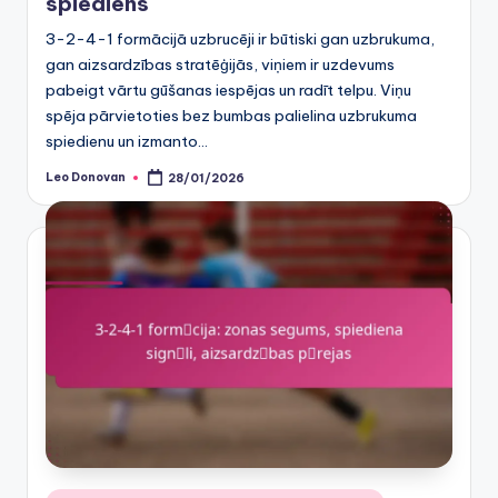
spiediens
3-2-4-1 formācijā uzbrucēji ir būtiski gan uzbrukuma,
gan aizsardzības stratēģijās, viņiem ir uzdevums
pabeigt vārtu gūšanas iespējas un radīt telpu. Viņu
spēja pārvietoties bez bumbas palielina uzbrukuma
spiedienu un izmanto…
Leo Donovan
28/01/2026
Posted
by