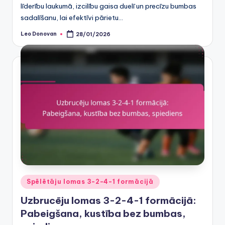
līderību laukumā, izcilību gaisa duelī un precīzu bumbas
sadalīšanu, lai efektīvi pārietu…
Leo Donovan
28/01/2026
Posted
by
Posted
Spēlētāju lomas 3-2-4-1 formācijā
in
Uzbrucēju lomas 3-2-4-1 formācijā:
Pabeigšana, kustība bez bumbas,