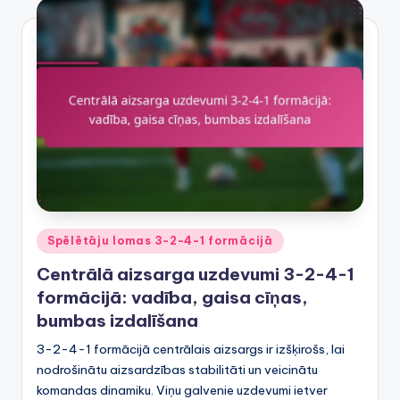
Posted
Spēlētāju lomas 3-2-4-1 formācijā
in
Centrālā aizsarga uzdevumi 3-2-4-1
formācijā: vadība, gaisa cīņas,
bumbas izdalīšana
3-2-4-1 formācijā centrālais aizsargs ir izšķirošs, lai
nodrošinātu aizsardzības stabilitāti un veicinātu
komandas dinamiku. Viņu galvenie uzdevumi ietver