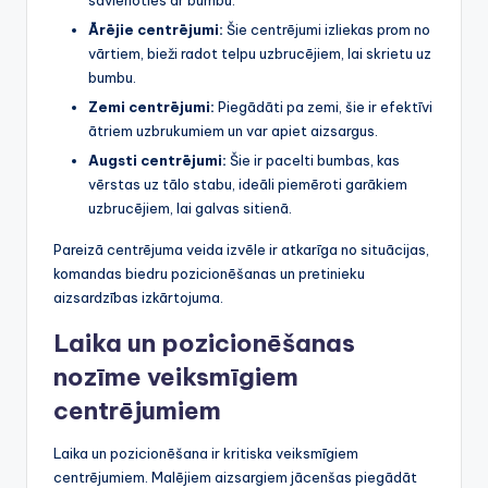
Ārējie centrējumi:
Šie centrējumi izliekas prom no
vārtiem, bieži radot telpu uzbrucējiem, lai skrietu uz
bumbu.
Zemi centrējumi:
Piegādāti pa zemi, šie ir efektīvi
ātriem uzbrukumiem un var apiet aizsargus.
Augsti centrējumi:
Šie ir pacelti bumbas, kas
vērstas uz tālo stabu, ideāli piemēroti garākiem
uzbrucējiem, lai galvas sitienā.
Pareizā centrējuma veida izvēle ir atkarīga no situācijas,
komandas biedru pozicionēšanas un pretinieku
aizsardzības izkārtojuma.
Laika un pozicionēšanas
nozīme veiksmīgiem
centrējumiem
Laika un pozicionēšana ir kritiska veiksmīgiem
centrējumiem. Malējiem aizsargiem jācenšas piegādāt