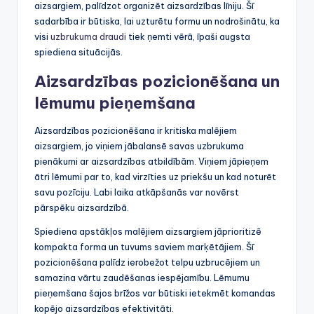
aizsargiem, palīdzot organizēt aizsardzības līniju. Šī
sadarbība ir būtiska, lai uzturētu formu un nodrošinātu, ka
visi
uzbrukuma draudi
tiek ņemti vērā, īpaši augsta
spiediena situācijās.
Aizsardzības pozicionēšana un
lēmumu pieņemšana
Aizsardzības pozicionēšana ir kritiska malējiem
aizsargiem, jo viņiem jābalansē savas uzbrukuma
pienākumi ar aizsardzības atbildībām. Viņiem jāpieņem
ātri lēmumi par to, kad virzīties uz priekšu un kad noturēt
savu pozīciju. Labi laika atkāpšanās var novērst
pārspēku aizsardzībā.
Spiediena apstākļos malējiem aizsargiem jāprioritizē
kompakta forma un tuvums saviem marķētājiem. Šī
pozicionēšana palīdz ierobežot telpu uzbrucējiem un
samazina vārtu zaudēšanas iespējamību. Lēmumu
pieņemšana šajos brīžos var būtiski ietekmēt komandas
kopējo aizsardzības efektivitāti.