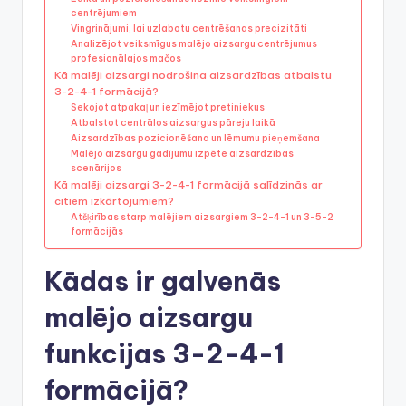
centrējumiem
Vingrinājumi, lai uzlabotu centrēšanas precizitāti
Analizējot veiksmīgus malējo aizsargu centrējumus
profesionālajos mačos
Kā malēji aizsargi nodrošina aizsardzības atbalstu
3-2-4-1 formācijā?
Sekojot atpakaļ un iezīmējot pretiniekus
Atbalstot centrālos aizsargus pāreju laikā
Aizsardzības pozicionēšana un lēmumu pieņemšana
Malējo aizsargu gadījumu izpēte aizsardzības
scenārijos
Kā malēji aizsargi 3-2-4-1 formācijā salīdzinās ar
citiem izkārtojumiem?
Atšķirības starp malējiem aizsargiem 3-2-4-1 un 3-5-2
formācijās
Kādas ir galvenās
malējo aizsargu
funkcijas 3-2-4-1
formācijā?