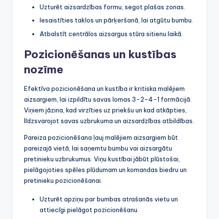
Uzturēt aizsardzības formu, segot plašas zonas.
Iesaistīties taklos un pārķeršanā, lai atgūtu bumbu.
Atbalstīt centrālos aizsargus stūra sitienu laikā.
Pozicionēšanas un kustības
nozīme
Efektīva pozicionēšana un kustība ir kritiska malējiem
aizsargiem, lai izpildītu savas lomas 3-2-4-1 formācijā.
Viņiem jāzina, kad virzīties uz priekšu un kad atkāpties,
līdzsvarojot savas uzbrukuma un aizsardzības atbildības.
Pareiza pozicionēšana ļauj malējiem aizsargiem būt
pareizajā vietā, lai saņemtu bumbu vai aizsargātu
pretinieku uzbrukumus. Viņu kustībai jābūt plūstošai,
pielāgojoties spēles plūdumam un komandas biedru un
pretinieku pozicionēšanai.
Uzturēt apziņu par bumbas atrašanās vietu un
attiecīgi pielāgot pozicionēšanu.