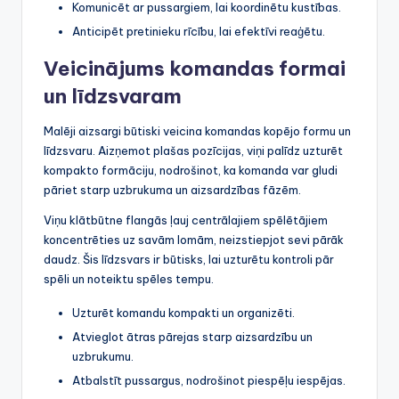
Komunicēt ar pussargiem, lai koordinētu kustības.
Anticipēt pretinieku rīcību, lai efektīvi reaģētu.
Veicinājums komandas formai
un līdzsvaram
Malēji aizsargi būtiski veicina komandas kopējo formu un
līdzsvaru. Aizņemot plašas pozīcijas, viņi palīdz uzturēt
kompakto formāciju, nodrošinot, ka komanda var gludi
pāriet starp uzbrukuma un aizsardzības fāzēm.
Viņu klātbūtne flangās ļauj centrālajiem spēlētājiem
koncentrēties uz savām lomām, neizstiepjot sevi pārāk
daudz. Šis līdzsvars ir būtisks, lai uzturētu kontroli pār
spēli un noteiktu spēles tempu.
Uzturēt komandu kompakti un organizēti.
Atvieglot ātras pārejas starp aizsardzību un
uzbrukumu.
Atbalstīt pussargus, nodrošinot piespēļu iespējas.