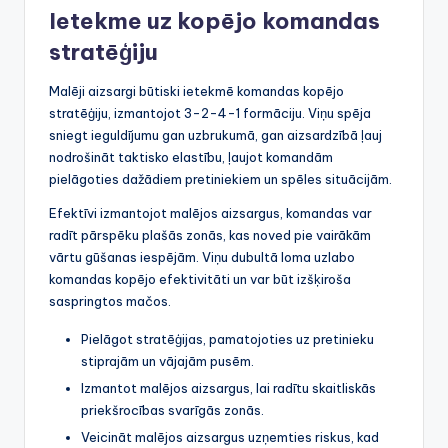
Ietekme uz kopējo komandas
stratēģiju
Malēji aizsargi būtiski ietekmē komandas kopējo
stratēģiju, izmantojot 3-2-4-1 formāciju. Viņu spēja
sniegt ieguldījumu gan uzbrukumā, gan aizsardzībā ļauj
nodrošināt taktisko elastību, ļaujot komandām
pielāgoties dažādiem pretiniekiem un spēles situācijām.
Efektīvi izmantojot malējos aizsargus, komandas var
radīt pārspēku plašās zonās, kas noved pie vairākām
vārtu gūšanas iespējām. Viņu dubultā loma uzlabo
komandas kopējo efektivitāti un var būt izšķiroša
saspringtos mačos.
Pielāgot stratēģijas, pamatojoties uz pretinieku
stiprajām un vājajām pusēm.
Izmantot malējos aizsargus, lai radītu skaitliskās
priekšrocības svarīgās zonās.
Veicināt malējos aizsargus uzņemties riskus, kad