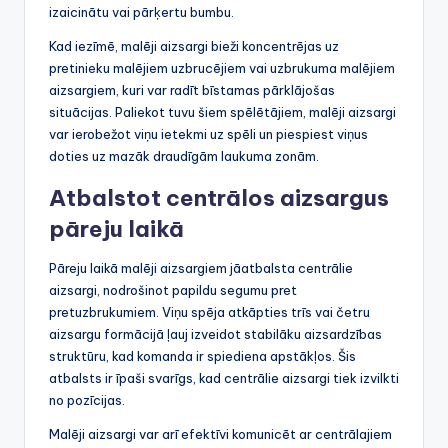
izaicinātu vai pārķertu bumbu.
Kad iezīmē, malēji aizsargi bieži koncentrējas uz
pretinieku malējiem uzbrucējiem vai uzbrukuma malējiem
aizsargiem, kuri var radīt bīstamas pārklājošas
situācijas. Paliekot tuvu šiem spēlētājiem, malēji aizsargi
var ierobežot viņu ietekmi uz spēli un piespiest viņus
doties uz mazāk draudīgām laukuma zonām.
Atbalstot centrālos aizsargus
pāreju laikā
Pāreju laikā malēji aizsargiem jāatbalsta centrālie
aizsargi, nodrošinot papildu segumu pret
pretuzbrukumiem. Viņu spēja atkāpties trīs vai četru
aizsargu formācijā ļauj izveidot stabilāku aizsardzības
struktūru, kad komanda ir spiediena apstākļos. Šis
atbalsts ir īpaši svarīgs, kad centrālie aizsargi tiek izvilkti
no pozīcijas.
Malēji aizsargi var arī efektīvi komunicēt ar centrālajiem