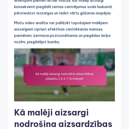
Ievērojami piemēri ietver mačus, kur malēji aizsargi
konsekventi piegādā zemas centrējumus soda laukumā,
pārsteidzot aizsargus un radot vārtu gūšanas iespējas.
Maču video analīze var palīdzēt topošajiem malējiem
aizsargiem izprast efektīvas centrēšanas nianses,
piemēram, ķermeņa pozicionēšanas un piegādes leņķa
nozīmi, piegādājot bumbu.
Kā malēji aizsargi
nodrošina aizsardzības