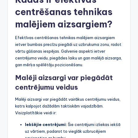
centrēšanas tehnikas
malējiem aizsargiem?
Efektīvas centrēšanas tehnikas malējiem aizsargiem
ietver bumbas precīzu piegādi uz uzbrukuma zonu, radot
vārtu gūšanas iespējas. Galvenie aspekti ietver
centrējuma veidu, piegādes laiku un gan malējā aizsarga,
gan mērķa spēlētāju pozicionēšanu.
Malēji aizsargi var piegādāt
centrējumu veidus
Malēji aizsargi var piegādāt vairākus centrējumu veidus,
katrs kalpojot dažādām taktiskām vajadzībām.
Visizplatītākie veidi ir:
Iekšējie centrējumi:
Šie centrējumi izliekas iekšā
uz vārtiem, padarot to vieglāk uzbrucējiem
savienoties ar bumbu.