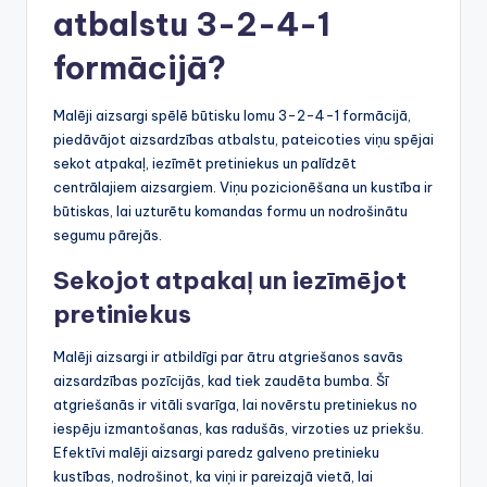
atbalstu 3-2-4-1
formācijā?
Malēji aizsargi spēlē būtisku lomu 3-2-4-1 formācijā,
piedāvājot aizsardzības atbalstu, pateicoties viņu spējai
sekot atpakaļ, iezīmēt pretiniekus un palīdzēt
centrālajiem aizsargiem. Viņu pozicionēšana un kustība ir
būtiskas, lai uzturētu komandas formu un nodrošinātu
segumu pārejās.
Sekojot atpakaļ un iezīmējot
pretiniekus
Malēji aizsargi ir atbildīgi par ātru atgriešanos savās
aizsardzības pozīcijās, kad tiek zaudēta bumba. Šī
atgriešanās ir vitāli svarīga, lai novērstu pretiniekus no
iespēju izmantošanas, kas radušās, virzoties uz priekšu.
Efektīvi malēji aizsargi paredz galveno pretinieku
kustības, nodrošinot, ka viņi ir pareizajā vietā, lai