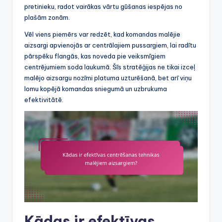
pretinieku, radot vairākas vārtu gūšanas iespējas no
plašām zonām.
Vēl viens piemērs var redzēt, kad komandas malējie
aizsargi apvienojās ar centrālajiem pussargiem, lai radītu
pārspēku flangās, kas noveda pie veiksmīgiem
centrējumiem soda laukumā. Šīs stratēģijas ne tikai izceļ
malējo aizsargu nozīmi platuma uzturēšanā, bet arī viņu
lomu kopējā komandas sniegumā un uzbrukuma
efektivitātē.
Kādas ir efektīvas