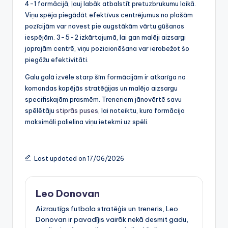
4-1 formācijā, ļauj labāk atbalstīt pretuzbrukumu laikā.
Viņu spēja piegādāt efektīvus centrējumus no plašām
pozīcijām var novest pie augstākām vārtu gūšanas
iespējām. 3-5-2 izkārtojumā, lai gan malēji aizsargi
joprojām centrē, viņu pozicionēšana var ierobežot šo
piegāžu efektivitāti.
Galu galā izvēle starp šīm formācijām ir atkarīga no
komandas kopējās stratēģijas un malējo aizsargu
specifiskajām prasmēm. Treneriem jānovērtē savu
spēlētāju
stiprās puses
, lai noteiktu, kura formācija
maksimāli palielina viņu ietekmi uz spēli.
Last updated on 17/06/2026
Leo Donovan
Aizrautīgs futbola stratēģis un treneris, Leo
Donovan ir pavadījis vairāk nekā desmit gadu,