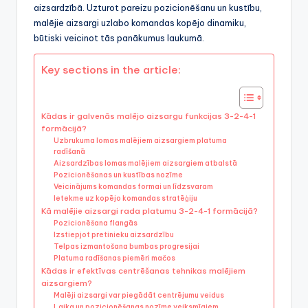
aizsardzībā. Uzturot pareizu pozicionēšanu un kustību,
malējie aizsargi uzlabo komandas kopējo dinamiku,
būtiski veicinot tās panākumus laukumā.
Key sections in the article:
Kādas ir galvenās malējo aizsargu funkcijas 3-2-4-1
formācijā?
Uzbrukuma lomas malējiem aizsargiem platuma
radīšanā
Aizsardzības lomas malējiem aizsargiem atbalstā
Pozicionēšanas un kustības nozīme
Veicinājums komandas formai un līdzsvaram
Ietekme uz kopējo komandas stratēģiju
Kā malējie aizsargi rada platumu 3-2-4-1 formācijā?
Pozicionēšana flangās
Izstiepjot pretinieku aizsardzību
Telpas izmantošana bumbas progresijai
Platuma radīšanas piemēri mačos
Kādas ir efektīvas centrēšanas tehnikas malējiem
aizsargiem?
Malēji aizsargi var piegādāt centrējumu veidus
Laika un pozicionēšanas nozīme veiksmīgiem