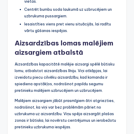
vietas.
Centrēt bumbu soda laukumā uz uzbrucējiem un
uzbrukuma pussargiem.
Iesaistīties viens pret vienu situācijās, lai radītu
vārtu gūšanas iespējas.
Aizsardzības lomas malējiem
aizsargiem atbalstā
Aizsardzības kapacitātē malējie aizsargi spēlē būtisku
lomu, atbalstot aizsardzības līniju. Viņi atkāpjas, lai
izveidotu piecu cilvēku aizsardzību, kad komanda ir
spiediena apstākļos, nodrošinot papildu segumu
pretinieku malējiem uzbrucējiem un uzbrucējiem.
Malējiem aizsargiem jābūt prasmīgiem ātri atgriezties,
nodrošinot, ka viņi var bez problēmām pāriet no
uzbrukuma uz aizsardzību. Viņu spēja aizsargāt plašas
zonas ir būtiska, lai novērstu centrējumus un ierobežotu
pretinieku uzbrukuma iespējas.