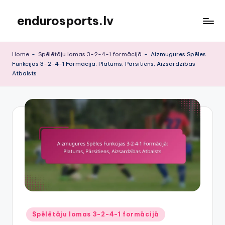
endurosports.lv
Skip
to
content
Home
-
Spēlētāju lomas 3-2-4-1 formācijā
-
Aizmugures Spēles
Funkcijas 3-2-4-1 Formācijā: Platums, Pārsitiens, Aizsardzības
Atbalsts
Posted
Spēlētāju lomas 3-2-4-1 formācijā
in