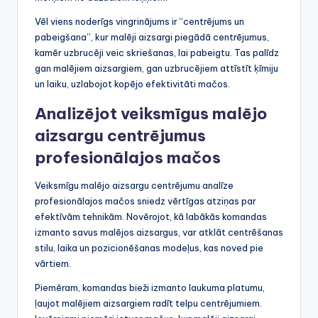
Vēl viens noderīgs vingrinājums ir “centrējums un
pabeigšana”, kur malēji aizsargi piegādā centrējumus,
kamēr uzbrucēji veic skriešanas, lai pabeigtu. Tas palīdz
gan malējiem aizsargiem, gan uzbrucējiem attīstīt ķīmiju
un laiku, uzlabojot kopējo efektivitāti mačos.
Analizējot veiksmīgus malējo
aizsargu centrējumus
profesionālajos mačos
Veiksmīgu malējo aizsargu centrējumu analīze
profesionālajos mačos sniedz vērtīgas atziņas par
efektīvām tehnikām. Novērojot, kā labākās komandas
izmanto savus malējos aizsargus, var atklāt centrēšanas
stilu, laika un pozicionēšanas modeļus, kas noved pie
vārtiem.
Piemēram, komandas bieži izmanto laukuma platumu,
ļaujot malējiem aizsargiem radīt telpu centrējumiem.