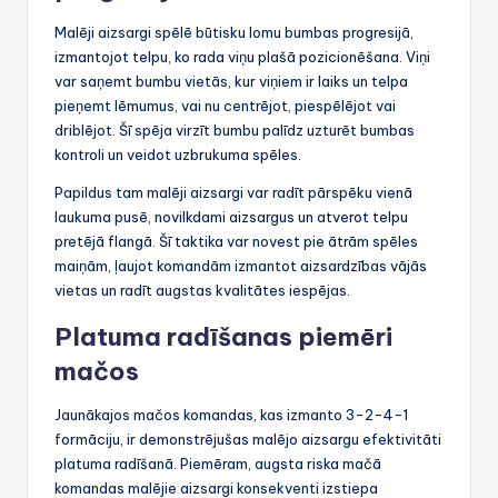
Malēji aizsargi spēlē būtisku lomu bumbas progresijā,
izmantojot telpu, ko rada viņu plašā pozicionēšana. Viņi
var saņemt bumbu vietās, kur viņiem ir laiks un telpa
pieņemt lēmumus, vai nu centrējot, piespēlējot vai
driblējot. Šī spēja virzīt bumbu palīdz uzturēt bumbas
kontroli un veidot uzbrukuma spēles.
Papildus tam malēji aizsargi var radīt pārspēku vienā
laukuma pusē, novilkdami aizsargus un atverot telpu
pretējā flangā. Šī taktika var novest pie ātrām spēles
maiņām, ļaujot komandām izmantot aizsardzības vājās
vietas un radīt augstas kvalitātes iespējas.
Platuma radīšanas piemēri
mačos
Jaunākajos mačos komandas, kas izmanto 3-2-4-1
formāciju, ir demonstrējušas malējo aizsargu efektivitāti
platuma radīšanā. Piemēram, augsta riska mačā
komandas malējie aizsargi konsekventi izstiepa