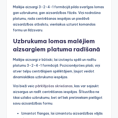
Malējie aizsargi 3-2-4-1 formācijā pilda svarīgas lomas
gan uzbrukuma, gan aizsardzības fāzēs. Viņi nodrošina
platumu, rada centrēšanas iespējas un piedāvā
aizsardzības atbalstu, vienlaikus uzturot komandas
formu un līdzsvaru.
Uzbrukuma lomas malējiem
aizsargiem platuma radīšanā
Malējie aizsargi ir būtiski, lai izstieptu spēli un radītu
platumu 3-2-4-1 formācijā. Pozicionējoties plaši, viņi
atver telpu centrālajiem spēlētājiem, ļaujot veidot
dinamiskākas uzbrukuma iespējas.
Viņi bieži veic
pārklājošas skriešanas
, kas var sajaukt
aizsargus un radīt centrēšanas iespējas. Šī kustība ne
tikai uzlabo uzbrukumu, bet arī liek pretiniekam pielāgot
savu aizsardzības formu.
Izmantot flangas, lai izmantotu aizsardzības vājās