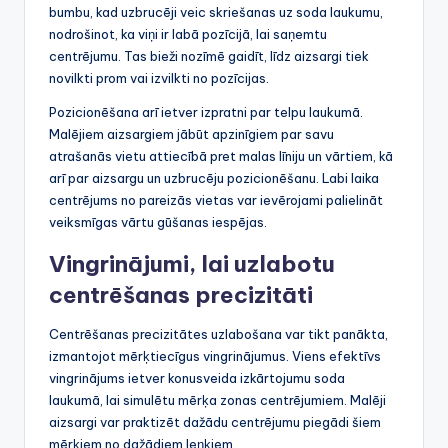
bumbu, kad uzbrucēji veic skriešanas uz soda laukumu,
nodrošinot, ka viņi ir labā pozīcijā, lai saņemtu
centrējumu. Tas bieži nozīmē gaidīt, līdz aizsargi tiek
novilkti prom vai izvilkti no pozīcijas.
Pozicionēšana arī ietver izpratni par telpu laukumā.
Malējiem aizsargiem jābūt apzinīgiem par savu
atrašanās vietu attiecībā pret malas līniju un vārtiem, kā
arī par aizsargu un uzbrucēju pozicionēšanu. Labi laika
centrējums no pareizās vietas var ievērojami palielināt
veiksmīgas vārtu gūšanas iespējas.
Vingrinājumi, lai uzlabotu
centrēšanas precizitāti
Centrēšanas precizitātes uzlabošana var tikt panākta,
izmantojot mērķtiecīgus vingrinājumus. Viens efektīvs
vingrinājums ietver konusveida izkārtojumu soda
laukumā, lai simulētu mērķa zonas centrējumiem. Malēji
aizsargi var praktizēt dažādu centrējumu piegādi šiem
mērķiem no dažādiem leņķiem.