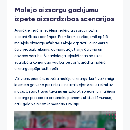
Malējo aizsargu gadījumu
izpēte aizsardzības scenārijos
Jaunākie mači ir izcēluši malējo aizsargu nozīmi
aizsardzības scenārijos. Piemēram, ievērojamā spēlē
malējais aizsargs efektīvi sekoja atpakaļ, lai novērstu
ātru pretuzbrukumu, demonstrējot viņu ātruma un
apziņas vērtību. Šī savlaicīgā iejaukšanās ne tikai
saglabāja komandas vadību, bet arī parādīja malējā
aizsarga spēju lasīt spēli.
Vēl viens piemērs ietvēra malēju aizsargu, kurš veiksmīgi
iezīmēja galveno pretinieku, neitralizējot viņu ietekmi uz
maču. Uzturot tuvu tuvumu un izdarot spiedienu, malējais
aizsargs piespieda pretinieku pieņemt sliktus lēmumus,
galu galā veicinot komandas tīro lapu.