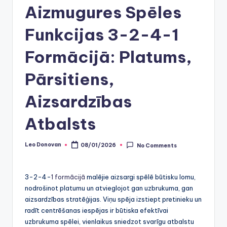
Aizmugures Spēles
Funkcijas 3-2-4-1
Formācijā: Platums,
Pārsitiens,
Aizsardzības
Atbalsts
Leo Donovan
08/01/2026
No Comments
Posted
by
3-2-4-
1 formācijā
malējie aizsargi spēlē būtisku lomu,
nodrošinot platumu un atvieglojot gan uzbrukuma, gan
aizsardzības stratēģijas. Viņu spēja izstiept pretinieku un
radīt centrēšanas iespējas ir būtiska efektīvai
uzbrukuma spēlei, vienlaikus sniedzot svarīgu atbalstu