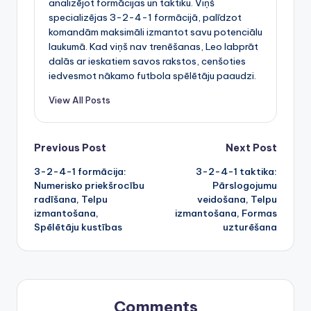
analizējot formācijas un taktiku. Viņš
specializējas 3-2-4-1 formācijā, palīdzot
komandām maksimāli izmantot savu potenciālu
laukumā. Kad viņš nav trenēšanas, Leo labprāt
dalās ar ieskatiem savos rakstos, cenšoties
iedvesmot nākamo futbola spēlētāju paaudzi.
View All Posts
Post
Previous Post
Next Post
3-2-4-1 formācija:
3-2-4-1 taktika:
navigation
Numerisko priekšrocību
Pārslogojumu
radīšana, Telpu
veidošana, Telpu
izmantošana,
izmantošana, Formas
Spēlētāju kustības
uzturēšana
Comments