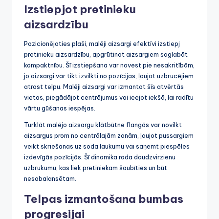
Izstiepjot pretinieku
aizsardzību
Pozicionējoties plaši, malēji aizsargi efektīvi izstiepj
pretinieku aizsardzību, apgrūtinot aizsargiem saglabāt
kompaktnību. Šī izstiepšana var novest pie nesakritībām,
jo aizsargi var tikt izvilkti no pozīcijas, ļaujot uzbrucējiem
atrast telpu. Malēji aizsargi var izmantot šīs atvērtās
vietas, piegādājot centrējumus vai ieejot iekšā, lai radītu
vārtu gūšanas iespējas.
Turklāt malējo aizsargu klātbūtne flangās var novilkt
aizsargus prom no centrālajām zonām, ļaujot pussargiem
veikt skriešanas uz soda laukumu vai saņemt piespēles
izdevīgās pozīcijās. Šī dinamika rada daudzvirzienu
uzbrukumu, kas liek pretiniekam šaubīties un būt
nesabalansētam.
Telpas izmantošana bumbas
progresijai