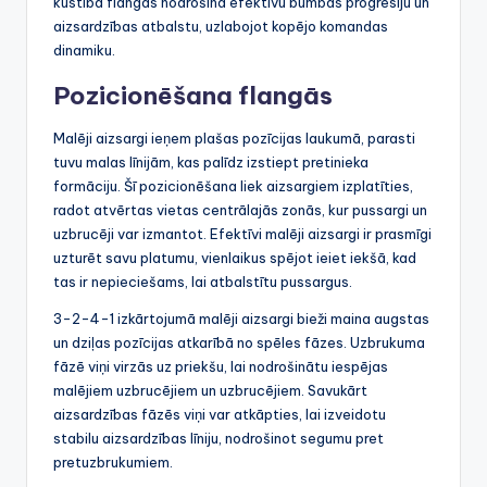
kustība flangās nodrošina efektīvu bumbas progresiju un
aizsardzības atbalstu, uzlabojot kopējo komandas
dinamiku.
Pozicionēšana flangās
Malēji aizsargi ieņem plašas pozīcijas laukumā, parasti
tuvu malas līnijām, kas palīdz izstiept pretinieka
formāciju. Šī pozicionēšana liek aizsargiem izplatīties,
radot atvērtas vietas centrālajās zonās, kur pussargi un
uzbrucēji var izmantot. Efektīvi malēji aizsargi ir prasmīgi
uzturēt savu platumu, vienlaikus spējot ieiet iekšā, kad
tas ir nepieciešams, lai atbalstītu pussargus.
3-2-4-1 izkārtojumā malēji aizsargi bieži maina augstas
un dziļas pozīcijas atkarībā no spēles fāzes. Uzbrukuma
fāzē viņi virzās uz priekšu, lai nodrošinātu iespējas
malējiem uzbrucējiem un uzbrucējiem. Savukārt
aizsardzības fāzēs viņi var atkāpties, lai izveidotu
stabilu aizsardzības līniju, nodrošinot segumu pret
pretuzbrukumiem.