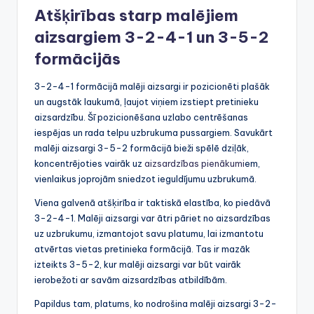
Atšķirības starp malējiem
aizsargiem 3-2-4-1 un 3-5-2
formācijās
3-2-4-1 formācijā malēji aizsargi ir pozicionēti plašāk
un augstāk laukumā, ļaujot viņiem izstiept pretinieku
aizsardzību. Šī pozicionēšana uzlabo centrēšanas
iespējas un rada telpu uzbrukuma pussargiem. Savukārt
malēji aizsargi 3-5-2 formācijā bieži spēlē dziļāk,
koncentrējoties vairāk uz
aizsardzības pienākumi
em,
vienlaikus joprojām sniedzot ieguldījumu uzbrukumā.
Viena galvenā atšķirība ir taktiskā elastība, ko piedāvā
3-2-4-1. Malēji aizsargi var ātri pāriet no aizsardzības
uz uzbrukumu, izmantojot savu platumu, lai izmantotu
atvērtas vietas pretinieka formācijā. Tas ir mazāk
izteikts 3-5-2, kur malēji aizsargi var būt vairāk
ierobežoti ar savām aizsardzības atbildībām.
Papildus tam, platums, ko nodrošina malēji aizsargi 3-2-