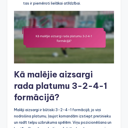
tas ir piemēroti lielākai atlīdzībai.
Kā malējie aizsargi
rada platumu 3-2-4-1
formācijā?
Malēji aizsargi ir būtiski 3-2-4-1 formācijā, jo viņi
nodrošina platumu, ļaujot komandām izstiept pretinieku
un radīt telpu uzbrukuma spēlēm. Viņu pozicionēšana un