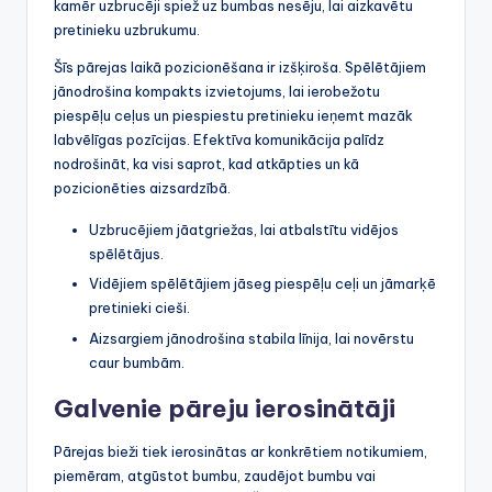
kamēr uzbrucēji spiež uz bumbas nesēju, lai aizkavētu
pretinieku uzbrukumu.
Šīs pārejas laikā pozicionēšana ir izšķiroša. Spēlētājiem
jānodrošina kompakts izvietojums, lai ierobežotu
piespēļu ceļus un piespiestu pretinieku ieņemt mazāk
labvēlīgas pozīcijas. Efektīva komunikācija palīdz
nodrošināt, ka visi saprot, kad atkāpties un kā
pozicionēties aizsardzībā.
Uzbrucējiem jāatgriežas, lai atbalstītu vidējos
spēlētājus.
Vidējiem spēlētājiem jāseg piespēļu ceļi un jāmarķē
pretinieki cieši.
Aizsargiem jānodrošina stabila līnija, lai novērstu
caur bumbām.
Galvenie pāreju ierosinātāji
Pārejas bieži tiek ierosinātas ar konkrētiem notikumiem,
piemēram, atgūstot bumbu, zaudējot bumbu vai