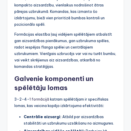
kompakto aizsardzību, vienlaikus nodrošinot ātras
pārejas uzbrukumā. Komandas, kas izmanto šo
izkārtojumu, bieži vien prioritizē bumbas kontroli un
pozicionālo spēli.
Formācijas elastība ļauj vidējiem spēlētājiem atbalstīt
gan aizsardzības pienākumus, gan uzbrukuma spēles,
radot iespējas flanga spēlei un centrālajiem
uzbrukumiem. Vienīgais uzbrucējs var vai nu turēt bumbu,
vai veikt skrējienus aiz aizsardzības, atkarībā no
komandas stratēģijas.
Galvenie komponenti un
spēlētāju lomas
3-2-4-
1 formācijā
katram spēlētājam ir specifiskas
lomas, kas veicina kopējo izkārtojuma efektivitāti:
Centrālie aizsargi:
Atbild par aizsardzības
stabilitāti un uzbrukumu uzsākšanu no aizmugures.