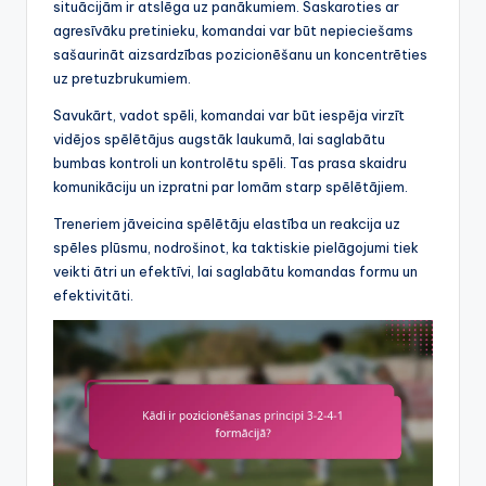
situācijām ir atslēga uz panākumiem. Saskaroties ar
agresīvāku pretinieku, komandai var būt nepieciešams
sašaurināt aizsardzības pozicionēšanu un koncentrēties
uz pretuzbrukumiem.
Savukārt, vadot spēli, komandai var būt iespēja virzīt
vidējos spēlētājus augstāk laukumā, lai saglabātu
bumbas kontroli un kontrolētu spēli. Tas prasa skaidru
komunikāciju un izpratni par lomām starp spēlētājiem.
Treneriem jāveicina spēlētāju elastība un reakcija uz
spēles plūsmu, nodrošinot, ka taktiskie pielāgojumi tiek
veikti ātri un efektīvi, lai saglabātu komandas formu un
efektivitāti.