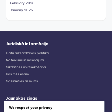
February 2026
January 2026
Juridiskā informācija
Datu aizsardzības politika
Noteikumi un nosacījumi
Sīkdatnes un izsekošana
Kas mēs esam
Sazinieties ar mums
Jaunākās ziņas
We respect your privacy
3-2-4-1 Taktiskā dinamika: Lomu izpratne,