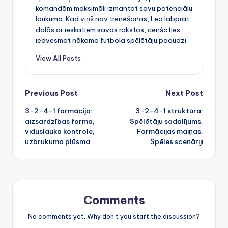
komandām maksimāli izmantot savu potenciālu
laukumā. Kad viņš nav trenēšanas, Leo labprāt
dalās ar ieskatiem savos rakstos, cenšoties
iedvesmot nākamo futbola spēlētāju paaudzi.
View All Posts
Post
Previous Post
Next Post
3-2-4-1 formācija:
3-2-4-1 struktūra:
navigation
aizsardzības forma,
Spēlētāju sadalījums,
viduslauka kontrole,
Formācijas maiņas,
uzbrukuma plūsma
Spēles scenāriji
Comments
No comments yet. Why don’t you start the discussion?