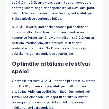
spēlētāji ir pārāk tuvu viens otram, tas var novest pie
sastrēgumiem, apgrūtinot spēles izpildi. Savukārt, pārāk
liels attālums var novest pie izolācijas, kad spēlētājiem
trūkst atbalsta svarīgajos brīžos.
3-2-4-1 izkārtojumā pozicionēšana palīdz definēt
lomas un atbildības. Trim aizsargiem jānodrošina
kompakta forma, kamēr diviem vidējiem spēlētājiem un
četriem uzbrucējiem jāizplata sevi, lai izstieptu
pretinieku aizsardzību. Šis līdzsvars ir vitāli svarīgs gan
uzbrukuma, gan aizsardzības stratēģijām.
Optimālie attālumi efektīvai
spēlei
Optimālie attālumi 3-2-4-1 formācijā parasti svārstās
no 5 līdz 10 jardiem starp spēlētājiem, atkarībā no
situācijas. Vidējiem spēlētājiem jācenšas nodrošināt
tuvāku pozicionēšanu, veidojot uzbrukumus, kamēr
aizsargiem jānodrošina plašāks attālums, lai segtu
lielāku teritoriju aizsardzībā.