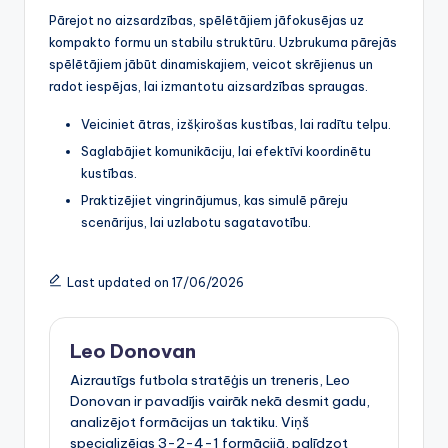
Pārejot no aizsardzības, spēlētājiem jāfokusējas uz
kompakto formu un stabilu struktūru. Uzbrukuma pārejās
spēlētājiem jābūt dinamiskajiem, veicot skrējienus un
radot iespējas, lai izmantotu aizsardzības spraugas.
Veiciniet ātras, izšķirošas kustības, lai radītu telpu.
Saglabājiet komunikāciju, lai efektīvi koordinētu
kustības.
Praktizējiet vingrinājumus, kas simulē pāreju
scenārijus, lai uzlabotu sagatavotību.
Last updated on 17/06/2026
Leo Donovan
Aizrautīgs futbola stratēģis un treneris, Leo
Donovan ir pavadījis vairāk nekā desmit gadu,
analizējot formācijas un taktiku. Viņš
specializējas 3-2-4-1 formācijā, palīdzot