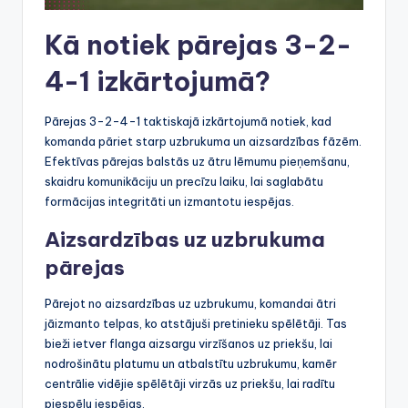
Kā notiek pārejas 3-2-
4-1 izkārtojumā?
Pārejas 3-2-4-1 taktiskajā izkārtojumā notiek, kad
komanda pāriet starp uzbrukuma un aizsardzības fāzēm.
Efektīvas pārejas balstās uz ātru lēmumu pieņemšanu,
skaidru komunikāciju un precīzu laiku, lai saglabātu
formācijas integritāti un izmantotu iespējas.
Aizsardzības uz uzbrukuma
pārejas
Pārejot no aizsardzības uz uzbrukumu, komandai ātri
jāizmanto telpas, ko atstājuši pretinieku spēlētāji. Tas
bieži ietver flanga aizsargu virzīšanos uz priekšu, lai
nodrošinātu platumu un atbalstītu uzbrukumu, kamēr
centrālie vidējie spēlētāji virzās uz priekšu, lai radītu
piespēļu iespējas.