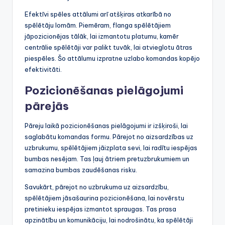
Efektīvi spēles attālumi arī atšķiras atkarībā no
spēlētāju lomām. Piemēram, flanga spēlētājiem
jāpozicionējas tālāk, lai izmantotu platumu, kamēr
centrālie spēlētāji var palikt tuvāk, lai atvieglotu ātras
piespēles. Šo attālumu izpratne uzlabo komandas kopējo
efektivitāti.
Pozicionēšanas pielāgojumi
pārejās
Pāreju laikā pozicionēšanas pielāgojumi ir izšķiroši, lai
saglabātu komandas formu. Pārejot no aizsardzības uz
uzbrukumu, spēlētājiem jāizplata sevi, lai radītu iespējas
bumbas nesējam. Tas ļauj ātriem pretuzbrukumiem un
samazina bumbas zaudēšanas risku.
Savukārt, pārejot no uzbrukuma uz aizsardzību,
spēlētājiem jāsašaurina pozicionēšana, lai novērstu
pretinieku iespējas izmantot spraugas. Tas prasa
apzinātību un komunikāciju, lai nodrošinātu, ka spēlētāji