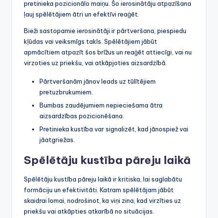
pretinieka pozicionālo maiņu. Šo ierosinātāju atpazīšana
ļauj spēlētājiem ātri un efektīvi reaģēt.
Bieži sastopamie ierosinātāji ir pārtveršana, piespiedu
kļūdas vai veiksmīgs takls. Spēlētājiem jābūt
apmācītiem atpazīt šos brīžus un reaģēt attiecīgi, vai nu
virzoties uz priekšu, vai atkāpjoties aizsardzībā.
Pārtveršanām jānov leads uz tūlītējiem
pretuzbrukumiem.
Bumbas zaudējumiem nepieciešama ātra
aizsardzības pozicionēšana.
Pretinieka kustība var signalizēt, kad jānospiež vai
jāatgriežas.
Spēlētāju kustība pāreju laikā
Spēlētāju kustība pāreju laikā ir kritiska, lai saglabātu
formāciju un efektivitāti. Katram spēlētājam jābūt
skaidrai lomai, nodrošinot, ka viņi zina, kad virzīties uz
priekšu vai atkāpties atkarībā no situācijas.