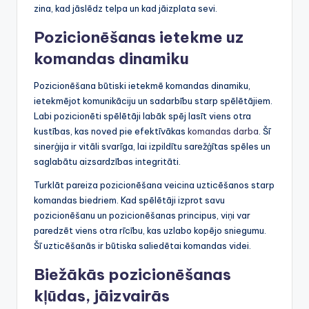
zina, kad jāslēdz telpa un kad jāizplata sevi.
Pozicionēšanas ietekme uz
komandas dinamiku
Pozicionēšana būtiski ietekmē komandas dinamiku,
ietekmējot komunikāciju un sadarbību starp spēlētājiem.
Labi pozicionēti spēlētāji labāk spēj lasīt viens otra
kustības, kas noved pie efektīvākas
komandas darba
. Šī
sinerģija ir vitāli svarīga, lai izpildītu sarežģītas spēles un
saglabātu aizsardzības integritāti.
Turklāt pareiza pozicionēšana veicina uzticēšanos starp
komandas biedriem. Kad spēlētāji izprot savu
pozicionēšanu un pozicionēšanas principus, viņi var
paredzēt viens otra rīcību, kas uzlabo kopējo sniegumu.
Šī uzticēšanās ir būtiska saliedētai komandas videi.
Biežākās pozicionēšanas
kļūdas, jāizvairās