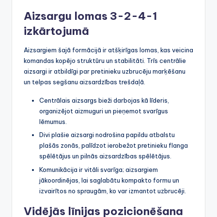
Aizsargu lomas 3-2-4-1
izkārtojumā
Aizsargiem šajā formācijā ir atšķirīgas lomas, kas veicina
komandas kopējo struktūru un stabilitāti. Trīs centrālie
aizsargi ir atbildīgi par pretinieku uzbrucēju marķēšanu
un telpas segšanu aizsardzības trešdaļā.
Centrālais aizsargs bieži darbojas kā līderis,
organizējot aizmuguri un pieņemot svarīgus
lēmumus.
Divi plašie aizsargi nodrošina papildu atbalstu
plašās zonās, palīdzot ierobežot pretinieku flanga
spēlētājus un pilnās aizsardzības spēlētājus.
Komunikācija ir vitāli svarīga; aizsargiem
jākoordinējas, lai saglabātu kompakto formu un
izvairītos no spraugām, ko var izmantot uzbrucēji.
Vidējās līnijas pozicionēšana