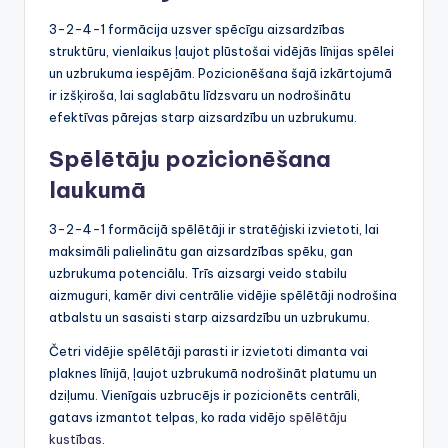
3-2-4-1 formācija uzsver spēcīgu aizsardzības
struktūru, vienlaikus ļaujot plūstošai vidējās līnijas spēlei
un uzbrukuma iespējām. Pozicionēšana šajā izkārtojumā
ir izšķiroša, lai saglabātu līdzsvaru un nodrošinātu
efektīvas pārejas starp aizsardzību un uzbrukumu.
Spēlētāju pozicionēšana
laukumā
3-2-4-1 formācijā spēlētāji ir stratēģiski izvietoti, lai
maksimāli palielinātu gan aizsardzības spēku, gan
uzbrukuma potenciālu. Trīs aizsargi veido stabilu
aizmuguri, kamēr divi centrālie vidējie spēlētāji nodrošina
atbalstu un sasaisti starp aizsardzību un uzbrukumu.
Četri vidējie spēlētāji parasti ir izvietoti dimanta vai
plaknes līnijā, ļaujot uzbrukumā nodrošināt platumu un
dziļumu. Vienīgais uzbrucējs ir pozicionēts centrāli,
gatavs izmantot telpas, ko rada vidējo
spēlētāju
kustības
.