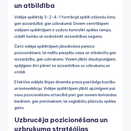
un atbildība
Vidējie spēlētāji 3-2-4-1 formācijā spēlē izšķirošu lomu
gan aizsardzībā, gan uzbrukumā. Diviem centrālajiem
vidējiem spēlētājiem ir uzdots kontrolēt spēles tempu,
izdalīt bumbu un nodrošināt aizsardzības segumu.
Četri vidējie spēlētājiem jānodrošina pareiza
pozicionēšana, lai radītu piespēļu ceļus un atbalstītu gan
aizsardzību, gan uzbrukumu. Viņiem jābūt daudzpusīgiem,
spējīgiem ātri pāriet no aizsardzības uz uzbrukumu un
otrādi.
Efektīva vidējās līnijas dinamika prasa pastāvīgu kustību
un komunikāciju. Vidējie spēlētājiem jābūt apzinīgiem par
savu pozicionēšanu attiecībā pret gan saviem komandas
biedriem, gan pretiniekiem, lai saglabātu plūstošu spēles
gaitu.
Uzbrucēja pozicionēšana un
uzbrukuma stratēģijas