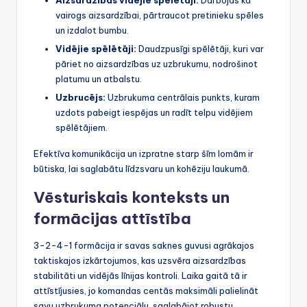
Aizsardzības vidējie spēlētāji:
Darbojas kā
vairogs aizsardzībai, pārtraucot pretinieku spēles
un izdalot bumbu.
Vidējie spēlētāji:
Daudzpusīgi spēlētāji, kuri var
pāriet no aizsardzības uz uzbrukumu, nodrošinot
platumu un atbalstu.
Uzbrucējs:
Uzbrukuma centrālais punkts, kuram
uzdots pabeigt iespējas un radīt telpu vidējiem
spēlētājiem.
Efektīva komunikācija un izpratne starp šīm lomām ir
būtiska, lai saglabātu līdzsvaru un kohēziju laukumā.
Vēsturiskais konteksts un
formācijas attīstība
3-2-4-1 formācija ir savas saknes guvusi agrākajos
taktiskajos izkārtojumos, kas uzsvēra aizsardzības
stabilitāti un vidējās līnijas kontroli. Laika gaitā tā ir
attīstījusies, jo komandas centās maksimāli palielināt
savu uzbrukuma potenciālu, saglabājot robustu