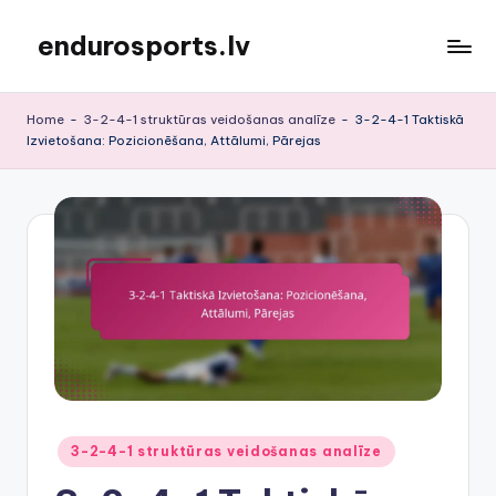
endurosports.lv
Skip
to
content
Home
-
3-2-4-1 struktūras veidošanas analīze
-
3-2-4-1 Taktiskā
Izvietošana: Pozicionēšana, Attālumi, Pārejas
Posted
3-2-4-1 struktūras veidošanas analīze
in