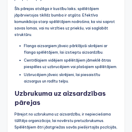
Šīs pārejas atslēga ir kustību laiks; spēlētājiem
jāpārvietojas tiklīdz bumba ir atgūta. Efektīva
komunikācija starp spēlētājiem nodrošina, ka visi saprot
savas lomas, vai nu virzīties uz priekšu, vai saglabāt
struktūru.
Flanga aizsargiem jāveic pārklājoši skrējieni ar
flanga spēlētājiem, lai izstieptu aizsardzību.
Centrālajiem vidējiem spēlētājiem jāmeklē ātras
piespēles uz uzbrucējiem vai plašajiem spēlētājiem.
Uzbrucējiem jāveic skrējieni, lai piesaistītu
aizsargus un radītu telpu.
Uzbrukuma uz aizsardzības
pārejas
Pārejot no uzbrukuma uz aizsardzību, ir nepieciešama
tūlītēja organizācija, lai novērstu pretuzbrukumus.
Spēlētājiem ātri jāatgriežas savās piešķirtajās pozīcijās,