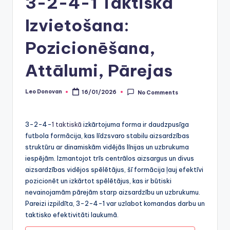
3-2-4-1 Taktiskā
Izvietošana:
Pozicionēšana,
Attālumi, Pārejas
Leo Donovan
16/01/2026
No Comments
Posted
by
3-2-4-
1 taktiskā
izkārtojuma forma ir daudzpusīga
futbola formācija, kas līdzsvaro stabilu aizsardzības
struktūru ar dinamiskām vidējās līnijas un uzbrukuma
iespējām. Izmantojot trīs centrālos aizsargus un divus
aizsardzības vidējos spēlētājus, šī formācija ļauj efektīvi
pozicionēt un izkārtot spēlētājus, kas ir būtiski
nevainojamām pārejām starp aizsardzību un uzbrukumu.
Pareizi izpildīta, 3-2-4-1 var uzlabot komandas darbu un
taktisko efektivitāti laukumā.