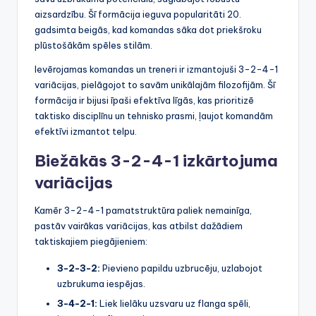
aizsardzību. Šī formācija ieguva popularitāti 20.
gadsimta beigās, kad komandas sāka dot priekšroku
plūstošākām spēles stilām.
Ievērojamas komandas un treneri ir izmantojuši 3-2-4-1
variācijas, pielāgojot to savām unikālajām filozofijām. Šī
formācija ir bijusi īpaši efektīva līgās, kas prioritizē
taktisko disciplīnu un tehnisko prasmi, ļaujot komandām
efektīvi izmantot telpu.
Biežākās 3-2-4-1 izkārtojuma
variācijas
Kamēr 3-2-4-1 pamatstruktūra paliek nemainīga,
pastāv vairākas variācijas, kas atbilst dažādiem
taktiskajiem piegājieniem:
3-2-3-2:
Pievieno papildu uzbrucēju, uzlabojot
uzbrukuma iespējas.
3-4-2-1:
Liek lielāku uzsvaru uz flanga spēli,