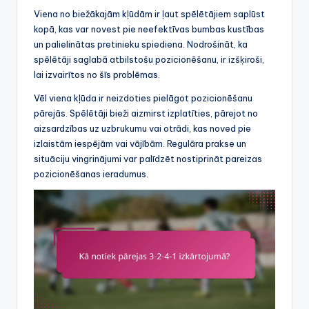
Viena no biežākajām kļūdām ir ļaut spēlētājiem saplūst
kopā, kas var novest pie neefektīvas bumbas kustības
un palielinātas pretinieku spiediena. Nodrošināt, ka
spēlētāji saglabā atbilstošu pozicionēšanu, ir izšķiroši,
lai izvairītos no šīs problēmas.
Vēl viena kļūda ir neizdoties pielāgot pozicionēšanu
pārejās. Spēlētāji bieži aizmirst izplatīties, pārejot no
aizsardzības uz uzbrukumu vai otrādi, kas noved pie
izlaistām iespējām vai vājībām. Regulāra prakse un
situāciju vingrinājumi var palīdzēt nostiprināt pareizas
pozicionēšanas ieradumus.