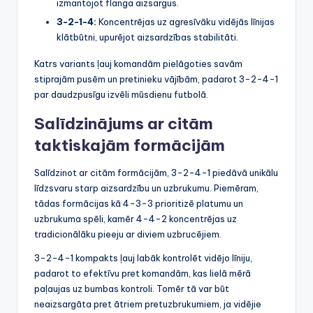
izmantojot flanga aizsargus.
3-2-1-4:
Koncentrējas uz agresīvāku vidējās līnijas
klātbūtni, upurējot aizsardzības stabilitāti.
Katrs variants ļauj komandām pielāgoties savām
stiprajām pusēm un pretinieku vājībām, padarot 3-2-4-1
par daudzpusīgu izvēli mūsdienu futbolā.
Salīdzinājums ar citām
taktiskajām formācijām
Salīdzinot ar citām formācijām, 3-2-4-1 piedāvā unikālu
līdzsvaru starp aizsardzību un uzbrukumu. Piemēram,
tādas formācijas kā 4-3-3 prioritizē platumu un
uzbrukuma spēli, kamēr 4-4-2 koncentrējas uz
tradicionālāku pieeju ar diviem uzbrucējiem.
3-2-4-1 kompakts ļauj labāk kontrolēt vidējo līniju,
padarot to efektīvu pret komandām, kas lielā mērā
paļaujas uz bumbas kontroli. Tomēr tā var būt
neaizsargāta pret ātriem pretuzbrukumiem, ja vidējie