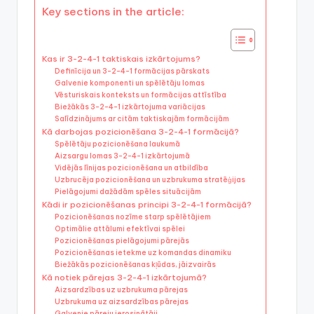
Key sections in the article:
Kas ir 3-2-4-1 taktiskais izkārtojums?
Definīcija un 3-2-4-1 formācijas pārskats
Galvenie komponenti un spēlētāju lomas
Vēsturiskais konteksts un formācijas attīstība
Biežākās 3-2-4-1 izkārtojuma variācijas
Salīdzinājums ar citām taktiskajām formācijām
Kā darbojas pozicionēšana 3-2-4-1 formācijā?
Spēlētāju pozicionēšana laukumā
Aizsargu lomas 3-2-4-1 izkārtojumā
Vidējās līnijas pozicionēšana un atbildība
Uzbrucēja pozicionēšana un uzbrukuma stratēģijas
Pielāgojumi dažādām spēles situācijām
Kādi ir pozicionēšanas principi 3-2-4-1 formācijā?
Pozicionēšanas nozīme starp spēlētājiem
Optimālie attālumi efektīvai spēlei
Pozicionēšanas pielāgojumi pārejās
Pozicionēšanas ietekme uz komandas dinamiku
Biežākās pozicionēšanas kļūdas, jāizvairās
Kā notiek pārejas 3-2-4-1 izkārtojumā?
Aizsardzības uz uzbrukuma pārejas
Uzbrukuma uz aizsardzības pārejas
Galvenie pāreju ierosinātāji