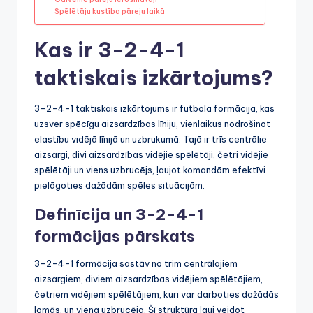
Spēlētāju kustība pāreju laikā
Kas ir 3-2-4-1
taktiskais izkārtojums?
3-2-4-1 taktiskais izkārtojums ir futbola formācija, kas
uzsver spēcīgu aizsardzības līniju, vienlaikus nodrošinot
elastību vidējā līnijā un uzbrukumā. Tajā ir trīs centrālie
aizsargi, divi aizsardzības vidējie spēlētāji, četri vidējie
spēlētāji un viens uzbrucējs, ļaujot komandām efektīvi
pielāgoties dažādām spēles situācijām.
Definīcija un 3-2-4-1
formācijas pārskats
3-2-4-1 formācija sastāv no trim centrālajiem
aizsargiem, diviem aizsardzības vidējiem spēlētājiem,
četriem vidējiem spēlētājiem, kuri var darboties dažādās
lomās, un viena uzbrucēja. Šī struktūra ļauj veidot