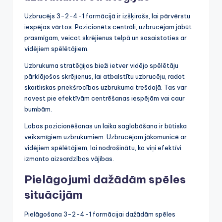
Uzbrucējs 3-2-4-1 formācijā ir izšķirošs, lai pārvērstu
iespējas vārtos. Pozicionēts centrāli, uzbrucējam jābūt
prasmīgam, veicot skrējienus telpā un sasaistoties ar
vidējiem spēlētājiem.
Uzbrukuma stratēģijas bieži ietver vidējo spēlētāju
pārklājošos skrējienus, lai atbalstītu uzbrucēju, radot
skaitliskas priekšrocības uzbrukuma trešdaļā. Tas var
novest pie efektīvām centrēšanas iespējām vai caur
bumbām.
Labas pozicionēšanas un laika saglabāšana ir būtiska
veiksmīgiem uzbrukumiem. Uzbrucējam jākomunicē ar
vidējiem spēlētājiem, lai nodrošinātu, ka viņi efektīvi
izmanto aizsardzības vājības.
Pielāgojumi dažādām spēles
situācijām
Pielāgošana 3-2-4-1 formācijai dažādām spēles