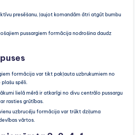
ektīvu presēšanu, ļaujot komandām ātri atgūt bumbu
košajiem pussargiem formācija nodrošina daudz
 puses
argiem formācija var tikt pakļauta uzbrukumiem no
plašu spēli.
kumi lielā mērā ir atkarīgi no divu centrālo pussargu
ar rasties grūtības.
 vienu uzbrucēju formācija var trūkt dziļuma
devības vārtos.