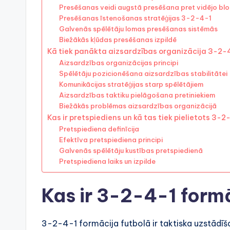
Presēšanas veidi augstā presēšana pret vidējo blo
Presēšanas īstenošanas stratēģijas 3-2-4-1
Galvenās spēlētāju lomas presēšanas sistēmās
Biežākās kļūdas presēšanas izpildē
Kā tiek panākta aizsardzības organizācija 3-2-
Aizsardzības organizācijas principi
Spēlētāju pozicionēšana aizsardzības stabilitātei
Komunikācijas stratēģijas starp spēlētājiem
Aizsardzības taktiku pielāgošana pretiniekiem
Biežākās problēmas aizsardzības organizācijā
Kas ir pretspiediens un kā tas tiek pielietots 3-2
Pretspiediena definīcija
Efektīva pretspiediena principi
Galvenās spēlētāju kustības pretspiedienā
Pretspiediena laiks un izpilde
Kas ir 3-2-4-1 form
3-2-4-1 formācija futbolā ir taktiska uzstādīšana,