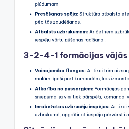
plūdumam.
Presēšanas spēja:
Struktūra atbalsta ef
pēc tās zaudēšanas.
Atbalsts uzbrukumam:
Ar četriem uzbrū
iespēju vārtu gūšanas radīšanai.
3-2-4-1 formācijas vājās
Vainojamība flangos:
Ar tikai trim aizs
malām, īpaši pret komandām, kas izmanto 
Atkarība no pussargiem:
Formācijas panā
snieguma; ja viņi tiek pārspēti, komandai v
Ierobežotas uzbrucēju iespējas:
Ar tikai
uzbrukumā, apgrūtinot iespēju pārvērst iz