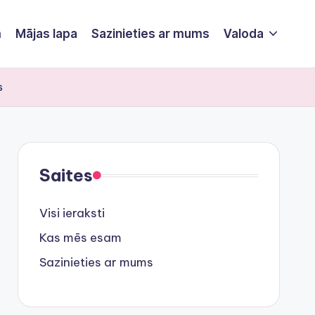
m
Mājas lapa
Sazinieties ar mums
Valoda
s
Saites
Visi ieraksti
Kas mēs esam
Sazinieties ar mums