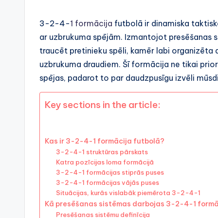
3-2-4-
1 formācija
futbolā ir dinamiska taktisk
ar uzbrukuma spējām. Izmantojot presēšanas s
traucēt pretinieku spēli, kamēr labi organizēt
uzbrukuma draudiem. Šī formācija ne tikai prior
spējas, padarot to par daudzpusīgu izvēli mūsd
Key sections in the article:
Kas ir 3-2-4-1 formācija futbolā?
3-2-4-1 struktūras pārskats
Katra pozīcijas loma formācijā
3-2-4-1 formācijas stiprās puses
3-2-4-1 formācijas vājās puses
Situācijas, kurās vislabāk piemērota 3-2-4-1
Kā presēšanas sistēmas darbojas 3-2-4-1 formā
Presēšanas sistēmu definīcija