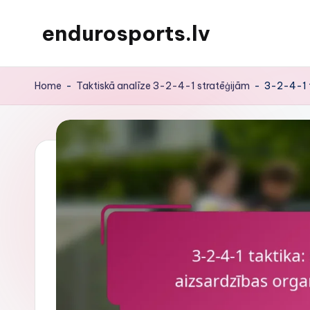
endurosports.lv
Skip
to
content
Home
-
Taktiskā analīze 3-2-4-1 stratēģijām
-
3-2-4-1 t