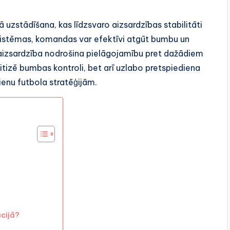
ā uzstādīšana, kas līdzsvaro aizsardzības stabilitāti
istēmas, komandas var efektīvi atgūt bumbu un
a aizsardzība nodrošina pielāgojamību pret dažādiem
itizē bumbas kontroli, bet arī uzlabo pretspiediena
ienu futbola stratēģijām.
cijā?