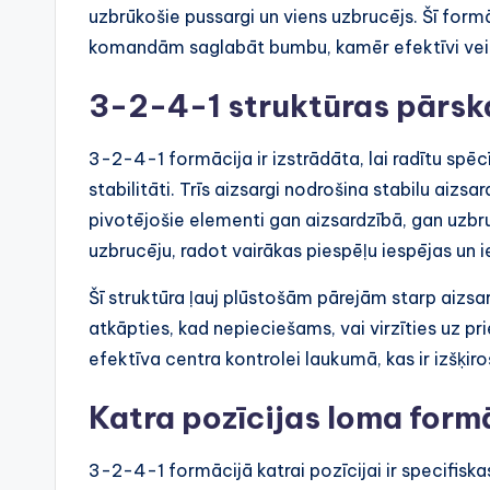
uzbrūkošie pussargi un viens uzbrucējs. Šī form
komandām saglabāt bumbu, kamēr efektīvi veic
3-2-4-1 struktūras pārsk
3-2-4-1 formācija ir izstrādāta, lai radītu spē
stabilitāti. Trīs aizsargi nodrošina stabilu aizs
pivotējošie elementi gan aizsardzībā, gan uzbr
uzbrucēju, radot vairākas piespēļu iespējas un 
Šī struktūra ļauj plūstošām pārejām starp aizsa
atkāpties, kad nepieciešams, vai virzīties uz pri
efektīva centra kontrolei laukumā, kas ir izšķir
Katra pozīcijas loma form
3-2-4-1 formācijā katrai pozīcijai ir specifiskas