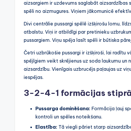
aizsargiem ir uzdevums saglabāt aizsardzības st
spēli no aizmugures. Viņiem jākomunicē efektīvi,
Divi centrālie pussargi spēlē izšķirošu lomu, l
atbalstu. Viņi ir atbildīgi par pretinieku uzbr
pussargiem. Viņu spēja lasīt spēli ir būtiska pā
Četri uzbrūkošie pussargi ir izšķiroši, lai radīt
spējīgiem veikt skrējienus uz soda laukumu un n
aizsardzību. Vienīgais uzbrucējs paļaujas uz viņ
iespējas.
3-2-4-1 formācijas stipr
Pussarga dominēšana:
Formācija ļauj spē
kontroli un spēles noteikšanu.
Elastība:
Tā viegli pāriet starp aizsardzī