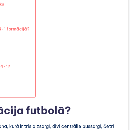
ku
4-1 formācijā?
-4-1?
ācija futbolā?
 kurā ir trīs aizsargi, divi centrālie pussargi, četri