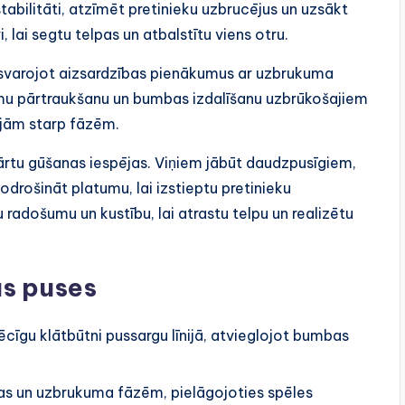
abilitāti, atzīmēt pretinieku uzbrucējus un uzsākt
 lai segtu telpas un atbalstītu viens otru.
īdzsvarojot aizsardzības pienākumus ar uzbrukuma
ukumu pārtraukšanu un bumbas izdalīšanu uzbrūkošajiem
rejām starp fāzēm.
u vārtu gūšanas iespējas. Viņiem jābūt daudzpusīgiem,
odrošināt platumu, lai izstieptu pretinieku
u radošumu un kustību, lai atrastu telpu un realizētu
ās puses
cīgu klātbūtni pussargu līnijā, atvieglojot bumbas
bas un uzbrukuma fāzēm, pielāgojoties spēles