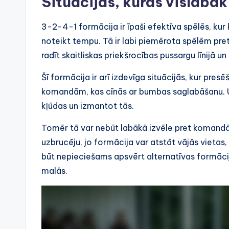
Situācijas, kurās vislabā
3-2-4-1 formācija ir īpaši efektīva spēlēs, ku
noteikt tempu. Tā ir labi piemērota spēlēm pret p
radīt skaitliskas priekšrocības pussargu līnijā u
Šī formācija ir arī izdevīga situācijās, kur pres
komandām, kas cīnās ar bumbas saglabāšanu. 
kļūdas un izmantot tās.
Tomēr tā var nebūt labākā izvēle pret komandām
uzbrucēju, jo formācija var atstāt vājās viet
būt nepieciešams apsvērt alternatīvas formācij
malās.