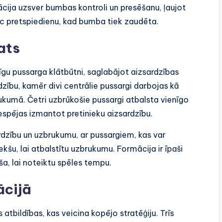
ācija uzsver bumbas kontroli un presēšanu, ļaujot
 pretspiedienu, kad bumba tiek zaudēta.
ats
cīgu pussarga klātbūtni, saglabājot aizsardzības
ardzību, kamēr divi centrālie pussargi darbojas kā
ukumā. Četri uzbrūkošie pussargi atbalsta vienīgo
iespējas izmantot pretinieku aizsardzību.
rdzību un uzbrukumu, ar pussargiem, kas var
ekšu, lai atbalstītu uzbrukumu. Formācija ir īpaši
oša, lai noteiktu spēles tempu.
ācijā
 atbildības, kas veicina kopējo stratēģiju. Trīs