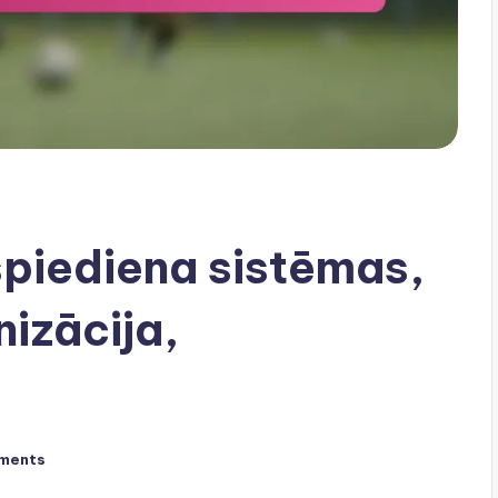
spiediena sistēmas,
izācija,
ments