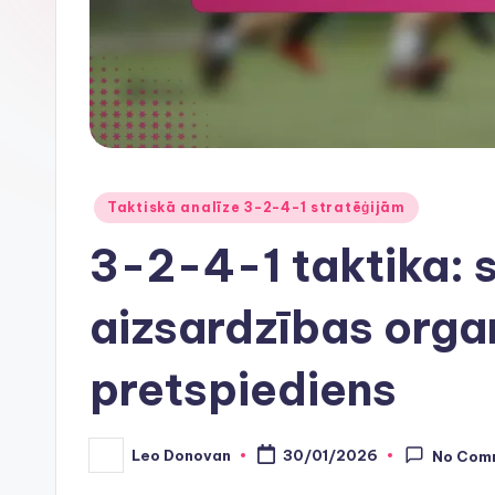
Posted
Taktiskā analīze 3-2-4-1 stratēģijām
in
3-2-4-1 taktika: 
aizsardzības organ
pretspiediens
Leo Donovan
30/01/2026
No Com
Posted
by