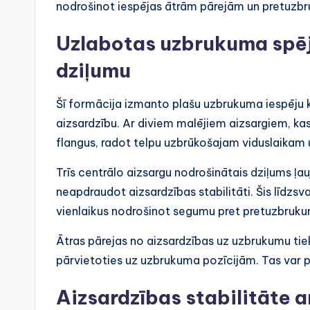
nodrošinot iespējas ātrām pārejām un pretuzb
Uzlabotas uzbrukuma spēj
dziļumu
Šī formācija izmanto plašu uzbrukuma iespēju k
aizsardzību. Ar diviem malējiem aizsargiem, ka
flangus, radot telpu uzbrūkošajam viduslaikam
Trīs centrālo aizsargu nodrošinātais dziļums ļau
neapdraudot aizsardzības stabilitāti. Šis līdzs
vienlaikus nodrošinot segumu pret pretuzbruk
Ātras pārejas no aizsardzības uz uzbrukumu tiek 
pārvietoties uz uzbrukuma pozīcijām. Tas var pā
Aizsardzības stabilitāte a