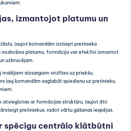
rukumiem.
as, izmantojot platumu un
lāstu, ļaujot komandām izstiept pretinieka
s nodrošina platumu, formācija var efektīvi izmantot
 un uzbrucējam.
j malējiem aizsargiem virzīties uz priekšu,
vars ļauj komandām saglabāt spiedienu uz pretinieku,
umiem.
atvieglotas ar formācijas struktūru, ļaujot ātri
rsteigt pretiniekus, radot vārtu gūšanas iespējas.
r spēcīgu centrālo klātbūtni