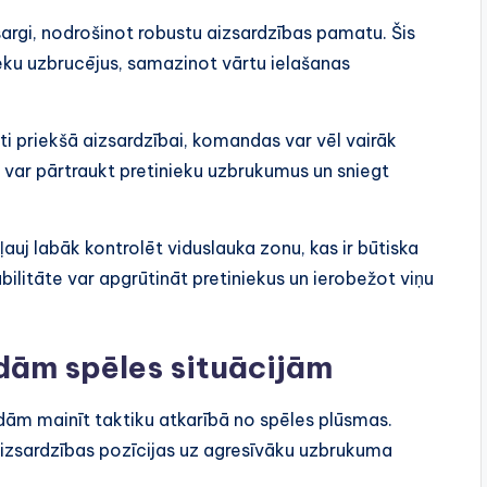
sargi, nodrošinot robustu aizsardzības pamatu. Šis
ieku uzbrucējus, samazinot vārtu ielašanas
ti priekšā aizsardzībai, komandas var vēl vairāk
i var pārtraukt pretinieku uzbrukumus un sniegt
auj labāk kontrolēt viduslauka zonu, kas ir būtiska
ilitāte var apgrūtināt pretiniekus un ierobežot viņu
dām spēles situācijām
ām mainīt taktiku atkarībā no spēles plūsmas.
aizsardzības pozīcijas uz agresīvāku uzbrukuma