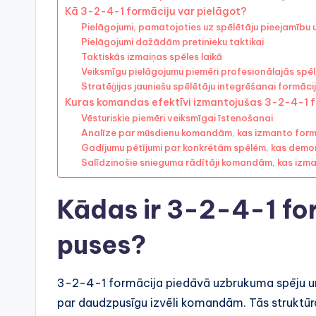
Kā 3-2-4-1 formāciju var pielāgot?
Pielāgojumi, pamatojoties uz spēlētāju pieejamību
Pielāgojumi dažādām pretinieku taktikai
Taktiskās izmaiņas spēles laikā
Veiksmīgu pielāgojumu piemēri profesionālajās spē
Stratēģijas jauniešu spēlētāju integrēšanai formāci
Kuras komandas efektīvi izmantojušas 3-2-4-1 
Vēsturiskie piemēri veiksmīgai īstenošanai
Analīze par mūsdienu komandām, kas izmanto form
Gadījumu pētījumi par konkrētām spēlēm, kas demo
Salīdzinošie snieguma rādītāji komandām, kas iz
Kādas ir 3-2-4-1 fo
puses?
3-2-4-1 formācija piedāvā uzbrukuma spēju un 
par daudzpusīgu izvēli komandām. Tās struktūra 