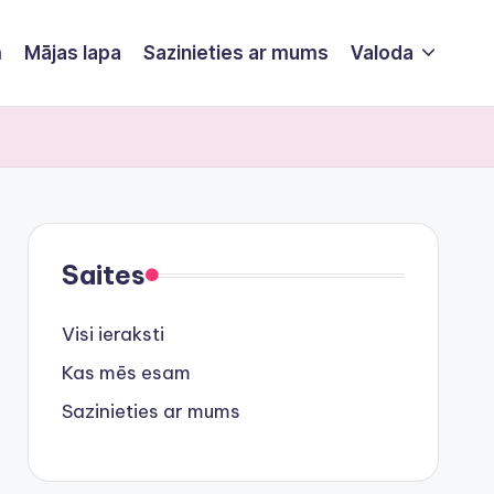
m
Mājas lapa
Sazinieties ar mums
Valoda
Saites
Visi ieraksti
Kas mēs esam
Sazinieties ar mums