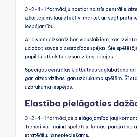
3-2-4-1 formāciju nostiprina trīs centrālie aiz
izkārtojums ļauj efektīvi marķēt un segt pretin
iespējamību.
Ar diviem aizsardzības viduslaikiem, kas izvieto
uzlabot savas aizsardzības spējas. Šie spēlētāj
papildu atbalstu aizsardzības pārejās.
Spēcīgas centrālās klātbūtnes saglabāšana arī ļ
gan aizsardzības, gan uzbrukuma spēlēm. Šī stab
uzbrukuma iespējas.
Elastība pielāgoties dažā
3-2-4-
1 formācijas
pielāgojamība ļauj komand
Treneri var mainīt
spēlētāju lomas
, pārejot no 
stratēģiju, ja nepieciešams.