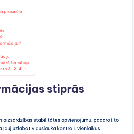
 un prasmēm
lēs
jā
formāciju?
āciju
nstrē formāciju
manto 3-2-4-1
rmācijas stiprās
aizsardzības stabilitātes apvienojumu, padarot to
ļauj uzlabot viduslauka kontroli, vienlaikus