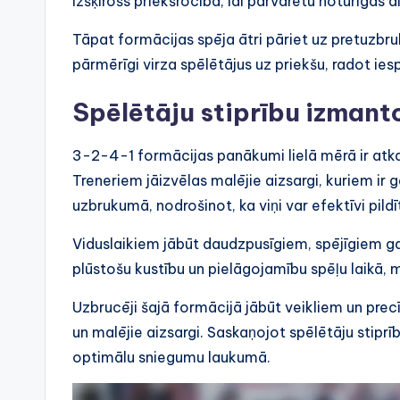
izšķirošs priekšrocība, lai pārvarētu noturīgas a
Tāpat formācijas spēja ātri pāriet uz pretuzbru
pārmērīgi virza spēlētājus uz priekšu, radot ie
Spēlētāju stiprību izmant
3-2-4-1 formācijas panākumi lielā mērā ir atka
Treneriem jāizvēlas malējie aizsargi, kuriem ir 
uzbrukumā, nodrošinot, ka viņi var efektīvi pild
Viduslaikiem jābūt daudzpusīgiem, spējīgiem g
plūstošu kustību un pielāgojamību spēļu laikā, 
Uzbrucēji šajā formācijā jābūt veikliem un prec
un malējie aizsargi. Saskaņojot spēlētāju stip
optimālu sniegumu laukumā.