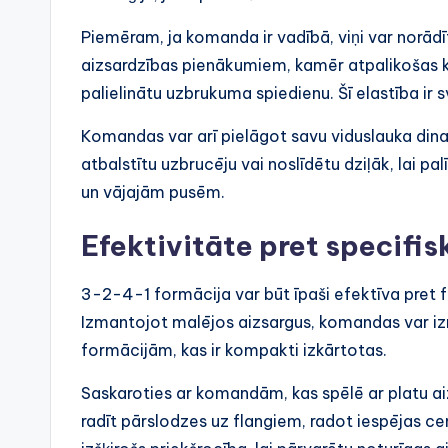
Piemēram, ja komanda ir vadībā, viņi var norād
aizsardzības pienākumiem, kamēr atpalikošas k
palielinātu uzbrukuma spiedienu. Šī elastība ir s
Komandas var arī pielāgot savu viduslauka dinam
atbalstītu uzbrucēju vai noslīdētu dziļāk, lai pa
un vājajām pusēm.
Efektivitāte pret specifi
3-2-4-1 formācija var būt īpaši efektīva pret 
Izmantojot malējos aizsargus, komandas var iz
formācijām, kas ir kompakti izkārtotas.
Saskaroties ar komandām, kas spēlē ar platu ai
radīt pārslodzes uz flangiem, radot iespējas ce