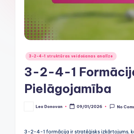
Posted
3-2-4-1 struktūras veidošanas analīze
in
3-2-4-1 Formācija
Pielāgojamība
Leo Donovan
09/01/2026
No Com
Posted
by
3-2-4-1 formācija ir stratēģisks izkārtojums, 