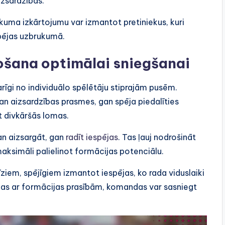
izsardzības.
kuma izkārtojumu var izmantot pretiniekus, kuri
spējas uzbrukumā.
ošana optimālai sniegšanai
rīgi no individuālo spēlētāju stiprajām pusēm.
gan aizsardzības prasmes, gan spēja piedalīties
īt divkāršās lomas.
an aizsargāt, gan
radīt iespējas
. Tas ļauj nodrošināt
maksimāli palielinot formācijas potenciālu.
īziem, spējīgiem izmantot iespējas, ko rada viduslaiki
rības ar formācijas prasībām, komandas var sasniegt