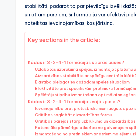
stabilitāti, padarot to par pievilcīgu izvēli 
un ātrām pārejām, šī formācija var efektīvi piel
noteiktas ievainojamības, kas jārisina.
Key sections in the article:
Kādas ir 3-2-4-1 formācijas stiprās puses?
Uzlabotas uzbrukuma spējas, izmantojot platumu u
Aizsardzības stabilitāte ar spēcīgu centrālo klātbū
Elastība pielāgoties dažādām spēles situācijām
Efektivitāte pret specifiskām pretinieku formācijām
Spēlētāju stiprību izmantošana optimālai sniegšan
Kādas ir 3-2-4-1 formācijas vājās puses?
Ievainojamība pret pretuzbrukumiem augstas pozi
Grūtības saglabāt aizsardzības formu
Grūtības pārejās starp uzbrukuma un aizsardzība
Potenciāla pārmērīga atkarība no galvenajiem spē
Izmantošana no pretiniekiem ar ātriem malējiem uz