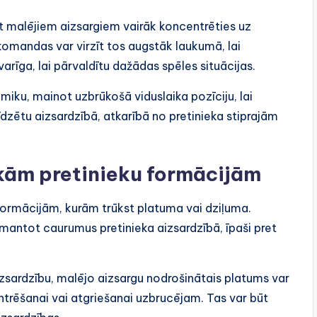
īt malējiem aizsargiem vairāk koncentrēties uz
omandas var virzīt tos augstāk laukumā, lai
varīga, lai pārvaldītu dažādas spēles situācijas.
iku, mainot uzbrūkošā viduslaika pozīciju, lai
līdzētu aizsardzībā, atkarībā no pretinieka stiprajām
skām pretinieku formācijām
formācijām, kurām trūkst platuma vai dziļuma.
mantot caurumus pretinieka aizsardzībā, īpaši pret
zsardzību, malējo aizsargu nodrošinātais platums var
ntrēšanai vai atgriešanai uzbrucējam. Tas var būt