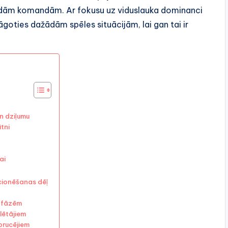
dažādām komandām. Ar fokusu uz viduslauka dominanci
āgoties dažādām spēles situācijām, lai gan tai ir
n dziļumu
tni
ai
cionēšanas dēļ
s fāzēm
lētājiem
brucējiem