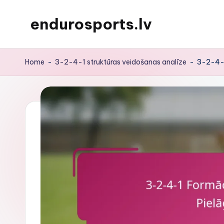
endurosports.lv
Skip
to
content
Home
-
3-2-4-1 struktūras veidošanas analīze
-
3-2-4-1